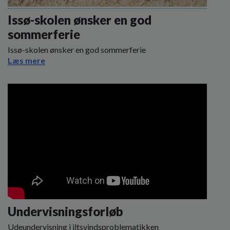
o
l
Issø-skolen ønsker en god
d
sommerferie
e
t
Issø-skolen ønsker en god sommerferie
Læs mere
Undervisningsforløb
Udeundervisning i iltsvindsproblematikken